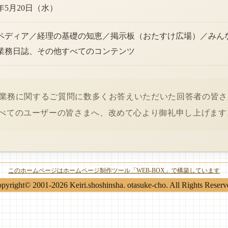
6年5月20日（水）
ペディア／経理の基礎の知恵／掲示板（おたすけ広場）／みん
業務日誌、その他すべてのコンテンツ
経理業務に関するご質問に数多くお答えいただいた回答者の皆
べてのユーザーの皆さまへ、改めて心より御礼申し上げます
このホームページはホームページ制作ツール「WEB-BOX」で構築しています
pyright© 2001-2026 Keiri.shoshinsha. otasuke-cho. All Rights Reserv