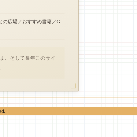
なの広場／おすすめ書籍／G
さま、そして長年このサイ
。
ed.