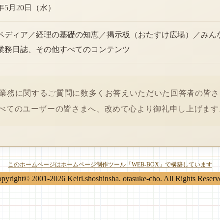
6年5月20日（水）
ペディア／経理の基礎の知恵／掲示板（おたすけ広場）／みん
業務日誌、その他すべてのコンテンツ
経理業務に関するご質問に数多くお答えいただいた回答者の皆
べてのユーザーの皆さまへ、改めて心より御礼申し上げます
このホームページはホームページ制作ツール「WEB-BOX」で構築しています
pyright© 2001-2026 Keiri.shoshinsha. otasuke-cho. All Rights Reserv