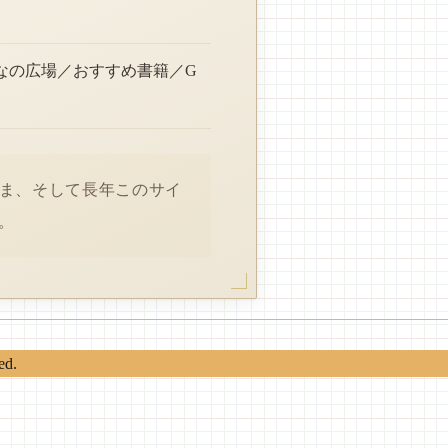
なの広場／おすすめ書籍／G
さま、そして長年このサイ
。
ed.