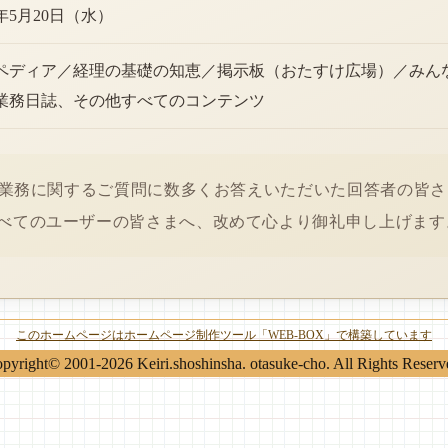
6年5月20日（水）
ペディア／経理の基礎の知恵／掲示板（おたすけ広場）／みん
業務日誌、その他すべてのコンテンツ
経理業務に関するご質問に数多くお答えいただいた回答者の皆
べてのユーザーの皆さまへ、改めて心より御礼申し上げます
このホームページはホームページ制作ツール「WEB-BOX」で構築しています
pyright© 2001-2026 Keiri.shoshinsha. otasuke-cho. All Rights Reserv