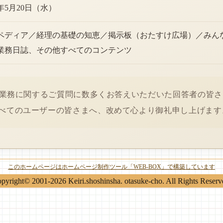
6年5月20日（水）
ペディア／経理の基礎の知恵／掲示板（おたすけ広場）／みん
業務日誌、その他すべてのコンテンツ
経理業務に関するご質問に数多くお答えいただいた回答者の皆
べてのユーザーの皆さまへ、改めて心より御礼申し上げます
このホームページはホームページ制作ツール「WEB-BOX」で構築しています
pyright© 2001-2026 Keiri.shoshinsha. otasuke-cho. All Rights Reserv