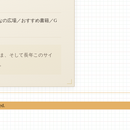
なの広場／おすすめ書籍／G
さま、そして長年このサイ
。
ed.