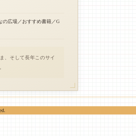
なの広場／おすすめ書籍／G
さま、そして長年このサイ
。
ed.