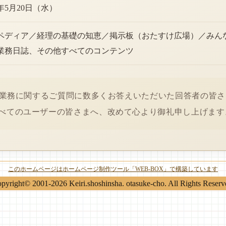
6年5月20日（水）
ペディア／経理の基礎の知恵／掲示板（おたすけ広場）／みん
業務日誌、その他すべてのコンテンツ
経理業務に関するご質問に数多くお答えいただいた回答者の皆
べてのユーザーの皆さまへ、改めて心より御礼申し上げます
このホームページはホームページ制作ツール「WEB-BOX」で構築しています
pyright© 2001-2026 Keiri.shoshinsha. otasuke-cho. All Rights Reserv