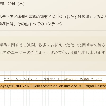
6年5月20日（水）
ペディア／経理の基礎の知恵／掲示板（おたすけ広場）／みん
業務日誌、その他すべてのコンテンツ
経理業務に関するご質問に数多くお答えいただいた回答者の皆
べてのユーザーの皆さまへ、改めて心より御礼申し上げます
このホームページはホームページ制作ツール「WEB-BOX」で構築しています
pyright© 2001-2026 Keiri.shoshinsha. otasuke-cho. All Rights Reserv