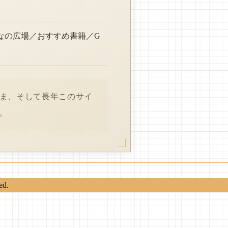
なの広場／おすすめ書籍／G
さま、そして長年このサイ
。
ed.