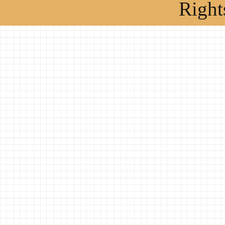
Right