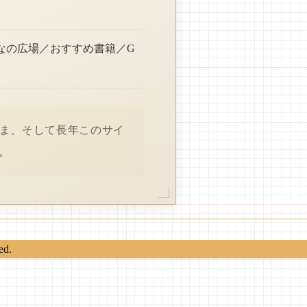
なの広場／おすすめ書籍／G
さま、そして長年このサイ
。
ed.