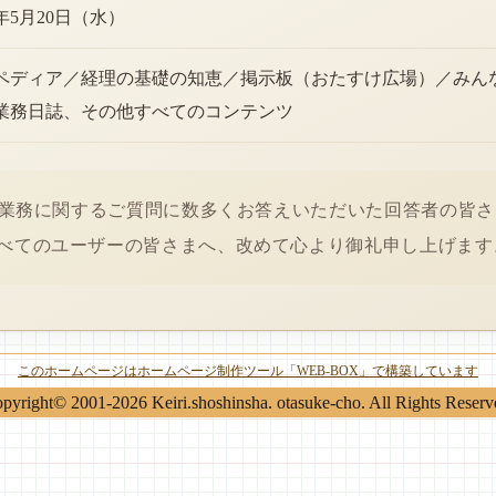
6年5月20日（水）
ペディア／経理の基礎の知恵／掲示板（おたすけ広場）／みん
業務日誌、その他すべてのコンテンツ
経理業務に関するご質問に数多くお答えいただいた回答者の皆
べてのユーザーの皆さまへ、改めて心より御礼申し上げます
このホームページはホームページ制作ツール「WEB-BOX」で構築しています
pyright© 2001-2026 Keiri.shoshinsha. otasuke-cho. All Rights Reserv