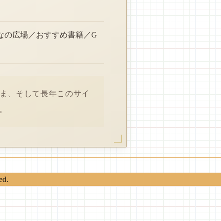
なの広場／おすすめ書籍／G
さま、そして長年このサイ
。
ed.