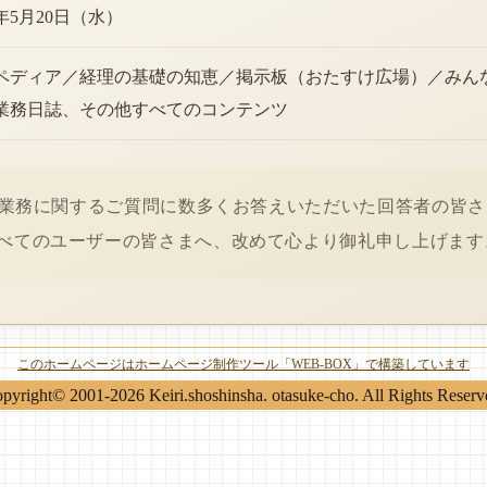
6年5月20日（水）
ペディア／経理の基礎の知恵／掲示板（おたすけ広場）／みん
業務日誌、その他すべてのコンテンツ
経理業務に関するご質問に数多くお答えいただいた回答者の皆
べてのユーザーの皆さまへ、改めて心より御礼申し上げます
このホームページはホームページ制作ツール「WEB-BOX」で構築しています
pyright© 2001-2026 Keiri.shoshinsha. otasuke-cho. All Rights Reserv