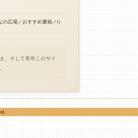
なの広場／おすすめ書籍／G
さま、そして長年このサイ
。
ed.