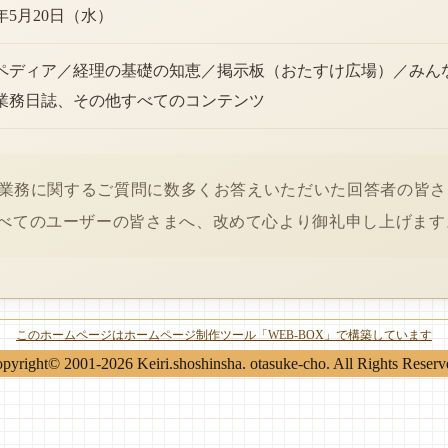
6年5月20日（水）
ペディア／経理の基礎の知恵／掲示板（おたすけ広場）／みん
業務日誌、その他すべてのコンテンツ
経理業務に関するご質問に数多くお答えいただいた回答者の皆
べてのユーザーの皆さまへ、改めて心より御礼申し上げます
このホームページはホームページ制作ツール「WEB-BOX」で構築しています
pyright© 2001-2026 Keiri.shoshinsha. otasuke-cho. All Rights Reserv