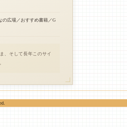
なの広場／おすすめ書籍／G
さま、そして長年このサイ
。
ed.