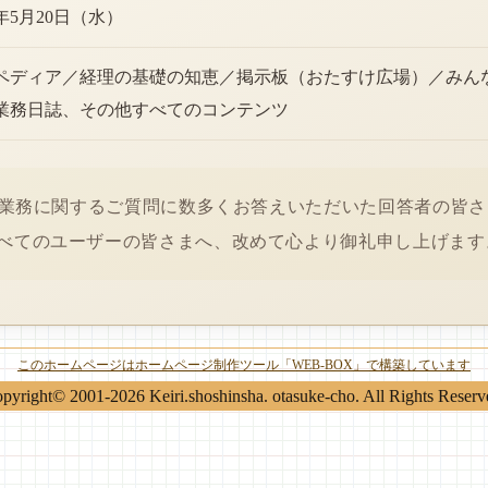
6年5月20日（水）
ペディア／経理の基礎の知恵／掲示板（おたすけ広場）／みん
業務日誌、その他すべてのコンテンツ
経理業務に関するご質問に数多くお答えいただいた回答者の皆
べてのユーザーの皆さまへ、改めて心より御礼申し上げます
このホームページはホームページ制作ツール「WEB-BOX」で構築しています
pyright© 2001-2026 Keiri.shoshinsha. otasuke-cho. All Rights Reserv