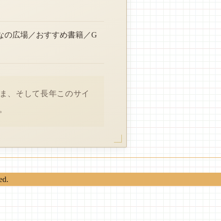
なの広場／おすすめ書籍／G
さま、そして長年このサイ
。
ed.