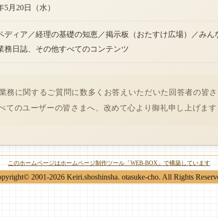
6年5月20日（水）
ペディア／経理の基礎の知恵／掲示板（おたすけ広場）／みん
業務日誌、その他すべてのコンテンツ
経理業務に関するご質問に数多くお答えいただいた回答者の皆
べてのユーザーの皆さまへ、改めて心より御礼申し上げます
このホームページはホームページ制作ツール「WEB-BOX」で構築しています
pyright© 2001-2026 Keiri.shoshinsha. otasuke-cho. All Rights Reserv