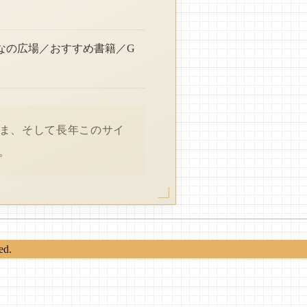
なの広場／おすすめ書籍／G
さま、そして長年このサイ
。
ed.