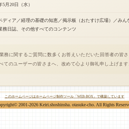
6年5月20日（水）
ペディア／経理の基礎の知恵／掲示板（おたすけ広場）／みん
業務日誌、その他すべてのコンテンツ
経理業務に関するご質問に数多くお答えいただいた回答者の皆
べてのユーザーの皆さまへ、改めて心より御礼申し上げます
このホームページはホームページ制作ツール「WEB-BOX」で構築しています
pyright© 2001-2026 Keiri.shoshinsha. otasuke-cho. All Rights Reserv