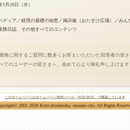
6年5月20日（水）
ペディア／経理の基礎の知恵／掲示板（おたすけ広場）／みん
業務日誌、その他すべてのコンテンツ
経理業務に関するご質問に数多くお答えいただいた回答者の皆
べてのユーザーの皆さまへ、改めて心より御礼申し上げます
このホームページはホームページ制作ツール「WEB-BOX」で構築しています
pyright© 2001-2026 Keiri.shoshinsha. otasuke-cho. All Rights Reserv