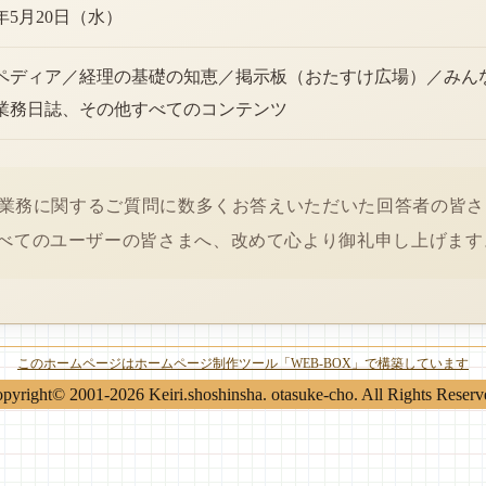
6年5月20日（水）
ペディア／経理の基礎の知恵／掲示板（おたすけ広場）／みん
業務日誌、その他すべてのコンテンツ
経理業務に関するご質問に数多くお答えいただいた回答者の皆
べてのユーザーの皆さまへ、改めて心より御礼申し上げます
このホームページはホームページ制作ツール「WEB-BOX」で構築しています
pyright© 2001-2026 Keiri.shoshinsha. otasuke-cho. All Rights Reserv