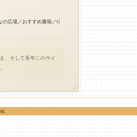
なの広場／おすすめ書籍／G
さま、そして長年このサイ
。
ed.