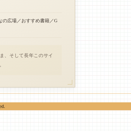
なの広場／おすすめ書籍／G
さま、そして長年このサイ
。
ed.