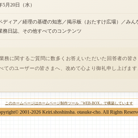
6年5月20日（水）
ペディア／経理の基礎の知恵／掲示板（おたすけ広場）／みん
業務日誌、その他すべてのコンテンツ
経理業務に関するご質問に数多くお答えいただいた回答者の皆
べてのユーザーの皆さまへ、改めて心より御礼申し上げます
このホームページはホームページ制作ツール「WEB-BOX」で構築しています
pyright© 2001-2026 Keiri.shoshinsha. otasuke-cho. All Rights Reserv