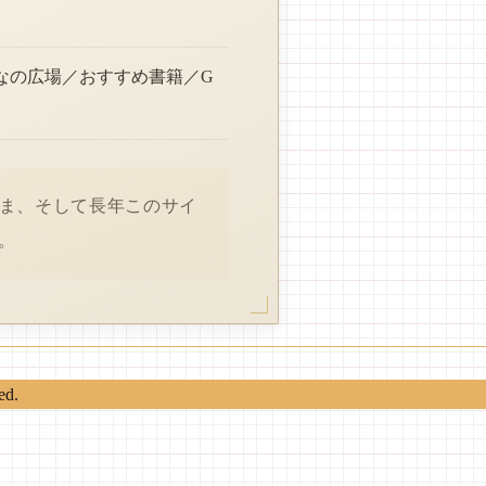
なの広場／おすすめ書籍／G
さま、そして長年このサイ
。
ed.