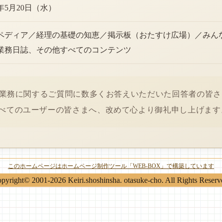
6年5月20日（水）
ペディア／経理の基礎の知恵／掲示板（おたすけ広場）／みん
業務日誌、その他すべてのコンテンツ
経理業務に関するご質問に数多くお答えいただいた回答者の皆
べてのユーザーの皆さまへ、改めて心より御礼申し上げます
このホームページはホームページ制作ツール「WEB-BOX」で構築しています
pyright© 2001-2026 Keiri.shoshinsha. otasuke-cho. All Rights Reserv