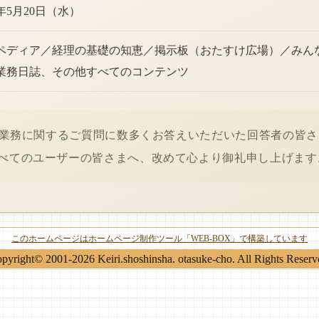
6年5月20日（水）
ペディア／経理の基礎の知恵／掲示板（おたすけ広場）／みん
業務日誌、その他すべてのコンテンツ
経理業務に関するご質問に数多くお答えいただいた回答者の皆
べてのユーザーの皆さまへ、改めて心より御礼申し上げます
このホームページはホームページ制作ツール「WEB-BOX」で構築しています
pyright© 2001-2026 Keiri.shoshinsha. otasuke-cho. All Rights Reserv