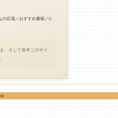
なの広場／おすすめ書籍／G
さま、そして長年このサイ
。
ed.