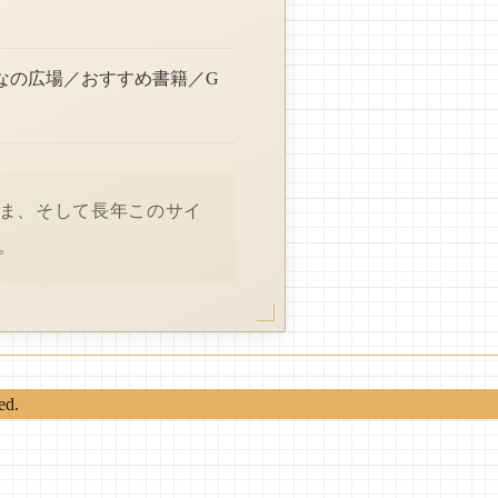
なの広場／おすすめ書籍／G
さま、そして長年このサイ
。
ed.