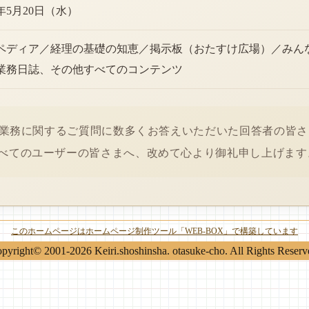
6年5月20日（水）
ペディア／経理の基礎の知恵／掲示板（おたすけ広場）／みん
業務日誌、その他すべてのコンテンツ
経理業務に関するご質問に数多くお答えいただいた回答者の皆
べてのユーザーの皆さまへ、改めて心より御礼申し上げます
このホームページはホームページ制作ツール「WEB-BOX」で構築しています
pyright© 2001-2026 Keiri.shoshinsha. otasuke-cho. All Rights Reserv