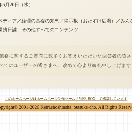
6年5月20日（水）
ペディア／経理の基礎の知恵／掲示板（おたすけ広場）／みん
業務日誌、その他すべてのコンテンツ
経理業務に関するご質問に数多くお答えいただいた回答者の皆
べてのユーザーの皆さまへ、改めて心より御礼申し上げます
このホームページはホームページ制作ツール「WEB-BOX」で構築しています
pyright© 2001-2026 Keiri.shoshinsha. otasuke-cho. All Rights Reserv