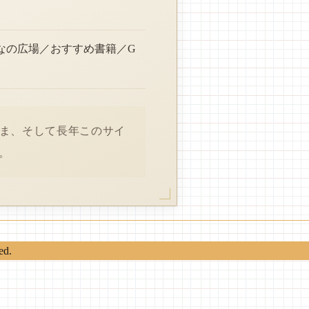
なの広場／おすすめ書籍／G
さま、そして長年このサイ
。
ed.