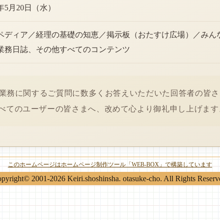
6年5月20日（水）
ペディア／経理の基礎の知恵／掲示板（おたすけ広場）／みん
業務日誌、その他すべてのコンテンツ
経理業務に関するご質問に数多くお答えいただいた回答者の皆
べてのユーザーの皆さまへ、改めて心より御礼申し上げます
このホームページはホームページ制作ツール「WEB-BOX」で構築しています
pyright© 2001-2026 Keiri.shoshinsha. otasuke-cho. All Rights Reserv