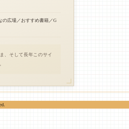
なの広場／おすすめ書籍／G
さま、そして長年このサイ
。
ed.