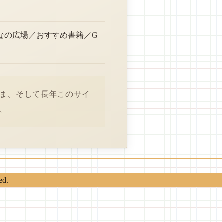
なの広場／おすすめ書籍／G
さま、そして長年このサイ
。
ed.