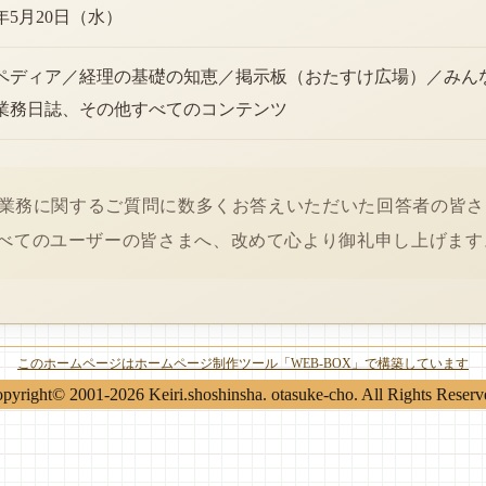
6年5月20日（水）
ペディア／経理の基礎の知恵／掲示板（おたすけ広場）／みん
業務日誌、その他すべてのコンテンツ
経理業務に関するご質問に数多くお答えいただいた回答者の皆
べてのユーザーの皆さまへ、改めて心より御礼申し上げます
このホームページはホームページ制作ツール「WEB-BOX」で構築しています
pyright© 2001-2026 Keiri.shoshinsha. otasuke-cho. All Rights Reserv