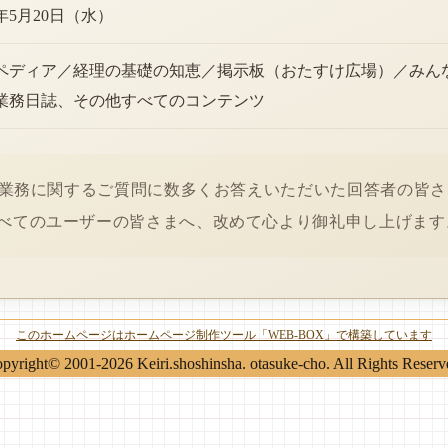
6年5月20日（水）
ペディア／経理の基礎の知恵／掲示板（おたすけ広場）／みん
業務日誌、その他すべてのコンテンツ
経理業務に関するご質問に数多くお答えいただいた回答者の皆
べてのユーザーの皆さまへ、改めて心より御礼申し上げます
このホームページはホームページ制作ツール「WEB-BOX」で構築しています
pyright© 2001-2026 Keiri.shoshinsha. otasuke-cho. All Rights Reserv