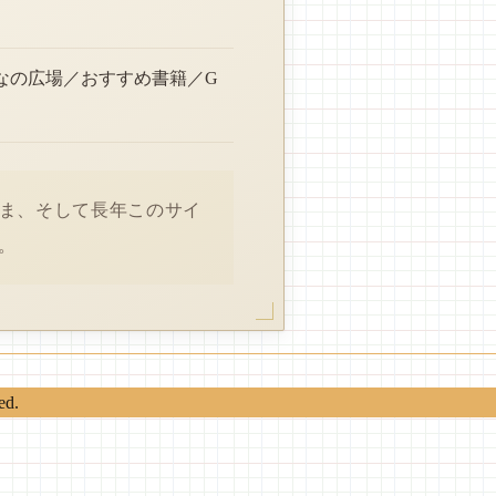
なの広場／おすすめ書籍／G
さま、そして長年このサイ
。
ed.