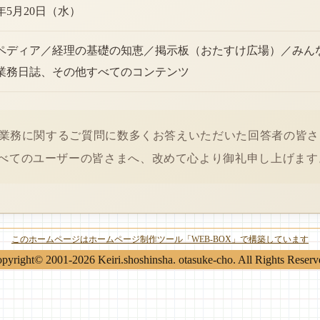
6年5月20日（水）
ペディア／経理の基礎の知恵／掲示板（おたすけ広場）／みん
業務日誌、その他すべてのコンテンツ
経理業務に関するご質問に数多くお答えいただいた回答者の皆
べてのユーザーの皆さまへ、改めて心より御礼申し上げます
このホームページはホームページ制作ツール「WEB-BOX」で構築しています
pyright© 2001-2026 Keiri.shoshinsha. otasuke-cho. All Rights Reserv