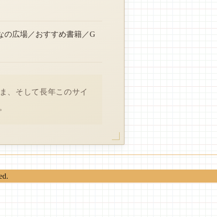
なの広場／おすすめ書籍／G
さま、そして長年このサイ
。
ed.