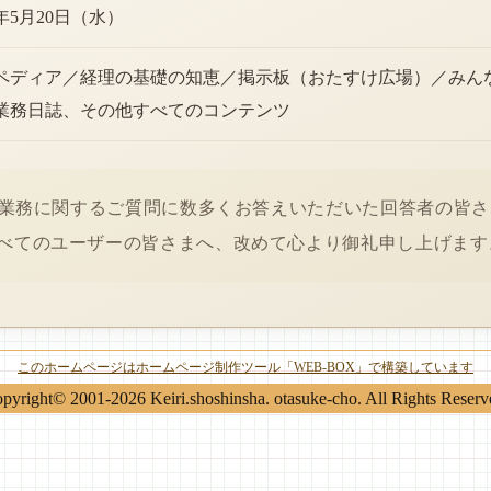
6年5月20日（水）
ペディア／経理の基礎の知恵／掲示板（おたすけ広場）／みん
業務日誌、その他すべてのコンテンツ
経理業務に関するご質問に数多くお答えいただいた回答者の皆
べてのユーザーの皆さまへ、改めて心より御礼申し上げます
このホームページはホームページ制作ツール「WEB-BOX」で構築しています
pyright© 2001-2026 Keiri.shoshinsha. otasuke-cho. All Rights Reserv