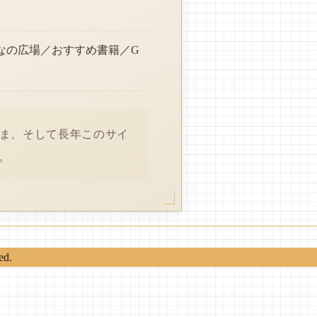
なの広場／おすすめ書籍／G
さま、そして長年このサイ
。
ed.