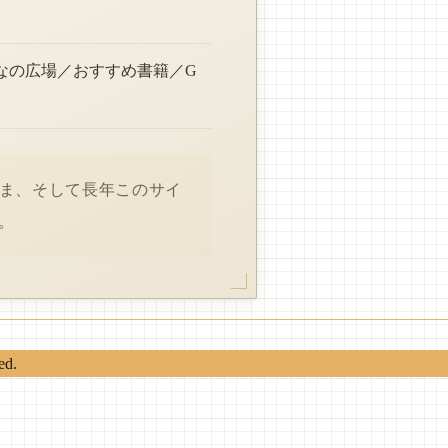
なの広場／おすすめ書籍／G
さま、そして長年このサイ
。
ed.