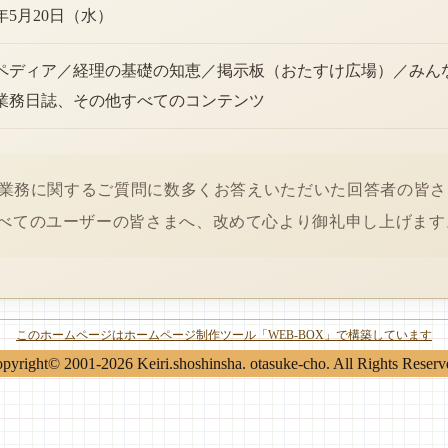
6年5月20日（水）
ペディア／経理の基礎の知恵／掲示板（おたすけ広場）／みん
業務日誌、その他すべてのコンテンツ
経理業務に関するご質問に数多くお答えいただいた回答者の皆
べてのユーザーの皆さまへ、改めて心より御礼申し上げます
このホームページはホームページ制作ツール「WEB-BOX」で構築しています
pyright© 2001-2026 Keiri.shoshinsha. otasuke-cho. All Rights Reserv