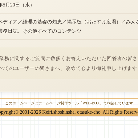
6年5月20日（水）
ペディア／経理の基礎の知恵／掲示板（おたすけ広場）／みん
業務日誌、その他すべてのコンテンツ
経理業務に関するご質問に数多くお答えいただいた回答者の皆
べてのユーザーの皆さまへ、改めて心より御礼申し上げます
このホームページはホームページ制作ツール「WEB-BOX」で構築しています
pyright© 2001-2026 Keiri.shoshinsha. otasuke-cho. All Rights Reserv