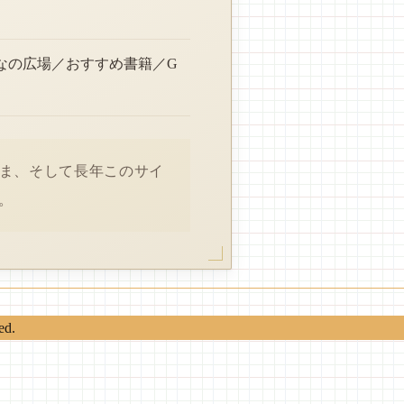
なの広場／おすすめ書籍／G
さま、そして長年このサイ
。
ed.