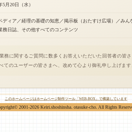
6年5月20日（水）
ペディア／経理の基礎の知恵／掲示板（おたすけ広場）／みん
業務日誌、その他すべてのコンテンツ
経理業務に関するご質問に数多くお答えいただいた回答者の皆
べてのユーザーの皆さまへ、改めて心より御礼申し上げます
このホームページはホームページ制作ツール「WEB-BOX」で構築しています
pyright© 2001-2026 Keiri.shoshinsha. otasuke-cho. All Rights Reserv