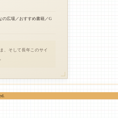
なの広場／おすすめ書籍／G
さま、そして長年このサイ
。
ed.