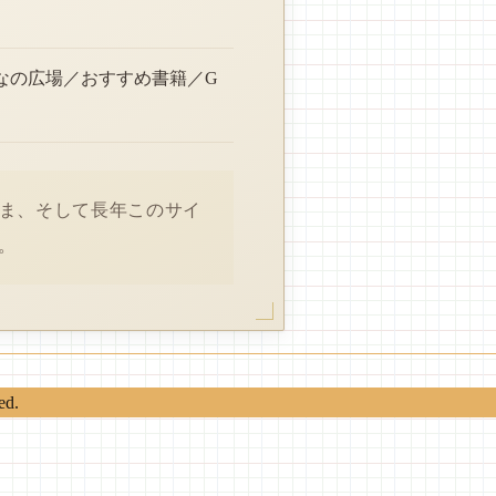
なの広場／おすすめ書籍／G
さま、そして長年このサイ
。
ed.