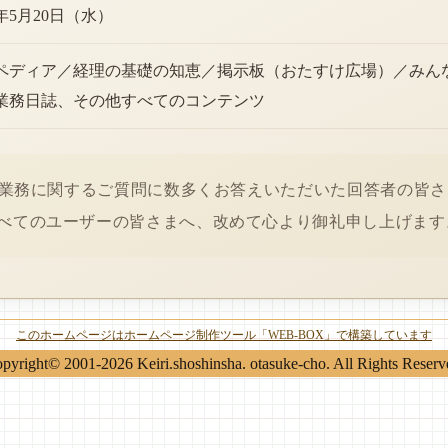
6年5月20日（水）
ペディア／経理の基礎の知恵／掲示板（おたすけ広場）／みん
業務日誌、その他すべてのコンテンツ
経理業務に関するご質問に数多くお答えいただいた回答者の皆
べてのユーザーの皆さまへ、改めて心より御礼申し上げます
このホームページはホームページ制作ツール「WEB-BOX」で構築しています
pyright© 2001-2026 Keiri.shoshinsha. otasuke-cho. All Rights Reserv