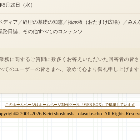
6年5月20日（水）
ペディア／経理の基礎の知恵／掲示板（おたすけ広場）／みん
業務日誌、その他すべてのコンテンツ
経理業務に関するご質問に数多くお答えいただいた回答者の皆
べてのユーザーの皆さまへ、改めて心より御礼申し上げます
このホームページはホームページ制作ツール「WEB-BOX」で構築しています
pyright© 2001-2026 Keiri.shoshinsha. otasuke-cho. All Rights Reserv