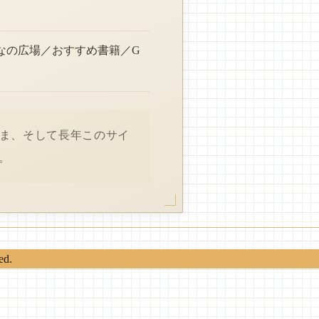
なの広場／おすすめ書籍／G
さま、そして長年このサイ
。
ed.