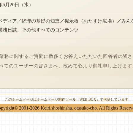
6年5月20日（水）
ペディア／経理の基礎の知恵／掲示板（おたすけ広場）／みん
業務日誌、その他すべてのコンテンツ
経理業務に関するご質問に数多くお答えいただいた回答者の皆
べてのユーザーの皆さまへ、改めて心より御礼申し上げます
このホームページはホームページ制作ツール「WEB-BOX」で構築しています
pyright© 2001-2026 Keiri.shoshinsha. otasuke-cho. All Rights Reserv