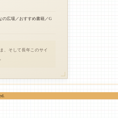
なの広場／おすすめ書籍／G
さま、そして長年このサイ
。
ed.