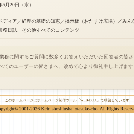
6年5月20日（水）
ペディア／経理の基礎の知恵／掲示板（おたすけ広場）／みん
業務日誌、その他すべてのコンテンツ
経理業務に関するご質問に数多くお答えいただいた回答者の皆
べてのユーザーの皆さまへ、改めて心より御礼申し上げます
このホームページはホームページ制作ツール「WEB-BOX」で構築しています
pyright© 2001-2026 Keiri.shoshinsha. otasuke-cho. All Rights Reserv