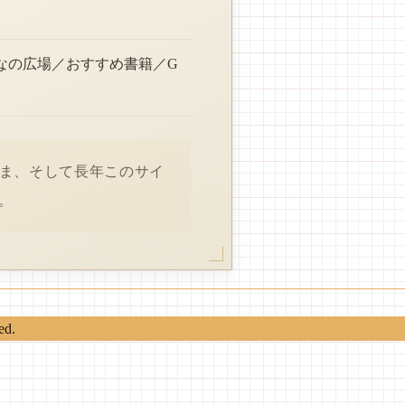
なの広場／おすすめ書籍／G
さま、そして長年このサイ
。
ed.