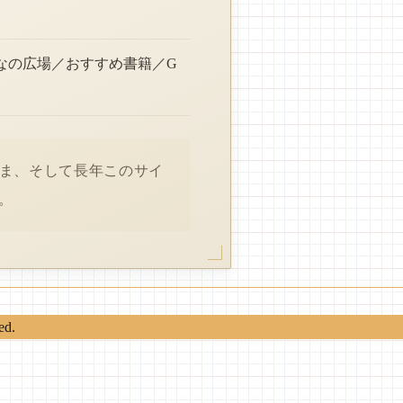
なの広場／おすすめ書籍／G
さま、そして長年このサイ
。
ed.