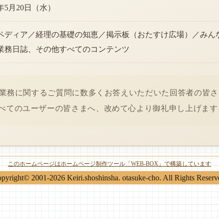
6年5月20日（水）
ペディア／経理の基礎の知恵／掲示板（おたすけ広場）／みん
業務日誌、その他すべてのコンテンツ
経理業務に関するご質問に数多くお答えいただいた回答者の皆
べてのユーザーの皆さまへ、改めて心より御礼申し上げます
このホームページはホームページ制作ツール「WEB-BOX」で構築しています
pyright© 2001-2026 Keiri.shoshinsha. otasuke-cho. All Rights Reserv