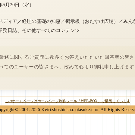
6年5月20日（水）
ペディア／経理の基礎の知恵／掲示板（おたすけ広場）／みん
業務日誌、その他すべてのコンテンツ
経理業務に関するご質問に数多くお答えいただいた回答者の皆
べてのユーザーの皆さまへ、改めて心より御礼申し上げます
このホームページはホームページ制作ツール「WEB-BOX」で構築しています
pyright© 2001-2026 Keiri.shoshinsha. otasuke-cho. All Rights Reserv