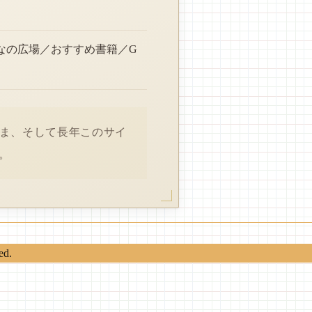
なの広場／おすすめ書籍／G
さま、そして長年このサイ
。
ed.