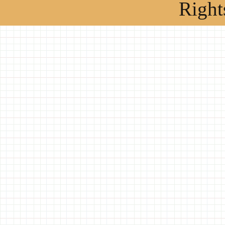
Right