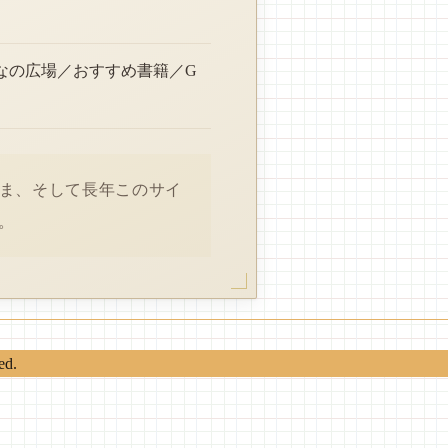
なの広場／おすすめ書籍／G
さま、そして長年このサイ
。
ed.