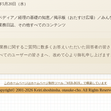
6年5月20日（水）
ペディア／経理の基礎の知恵／掲示板（おたすけ広場）／みん
業務日誌、その他すべてのコンテンツ
経理業務に関するご質問に数多くお答えいただいた回答者の皆
べてのユーザーの皆さまへ、改めて心より御礼申し上げます
このホームページはホームページ制作ツール「WEB-BOX」で構築しています
pyright© 2001-2026 Keiri.shoshinsha. otasuke-cho. All Rights Reserv