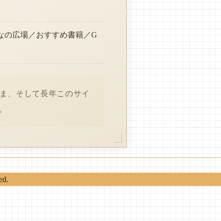
なの広場／おすすめ書籍／G
さま、そして長年このサイ
。
ed.