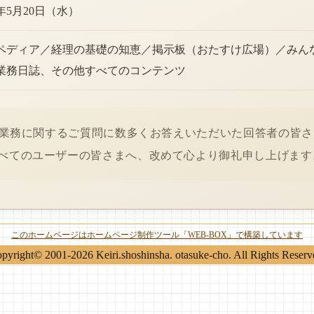
6年5月20日（水）
ペディア／経理の基礎の知恵／掲示板（おたすけ広場）／みん
業務日誌、その他すべてのコンテンツ
経理業務に関するご質問に数多くお答えいただいた回答者の皆
べてのユーザーの皆さまへ、改めて心より御礼申し上げます
このホームページはホームページ制作ツール「WEB-BOX」で構築しています
pyright© 2001-2026 Keiri.shoshinsha. otasuke-cho. All Rights Reserv