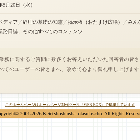
6年5月20日（水）
ペディア／経理の基礎の知恵／掲示板（おたすけ広場）／みん
業務日誌、その他すべてのコンテンツ
経理業務に関するご質問に数多くお答えいただいた回答者の皆
べてのユーザーの皆さまへ、改めて心より御礼申し上げます
このホームページはホームページ制作ツール「WEB-BOX」で構築しています
pyright© 2001-2026 Keiri.shoshinsha. otasuke-cho. All Rights Reserv