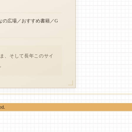
なの広場／おすすめ書籍／G
さま、そして長年このサイ
。
ed.