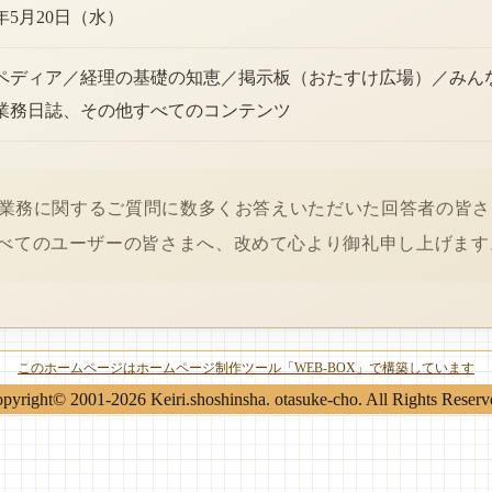
6年5月20日（水）
ペディア／経理の基礎の知恵／掲示板（おたすけ広場）／みん
業務日誌、その他すべてのコンテンツ
経理業務に関するご質問に数多くお答えいただいた回答者の皆
べてのユーザーの皆さまへ、改めて心より御礼申し上げます
このホームページはホームページ制作ツール「WEB-BOX」で構築しています
pyright© 2001-2026 Keiri.shoshinsha. otasuke-cho. All Rights Reserv