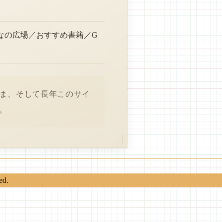
なの広場／おすすめ書籍／G
さま、そして長年このサイ
。
ed.