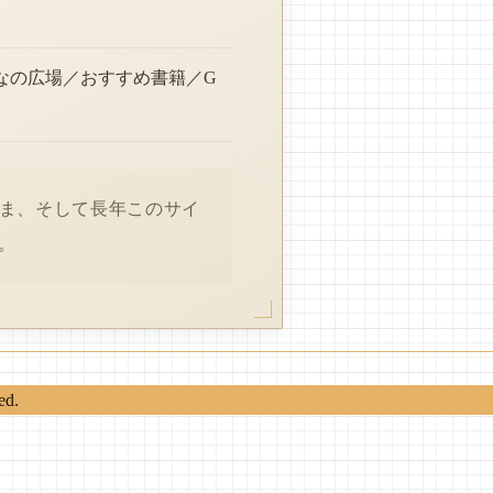
なの広場／おすすめ書籍／G
さま、そして長年このサイ
。
ed.