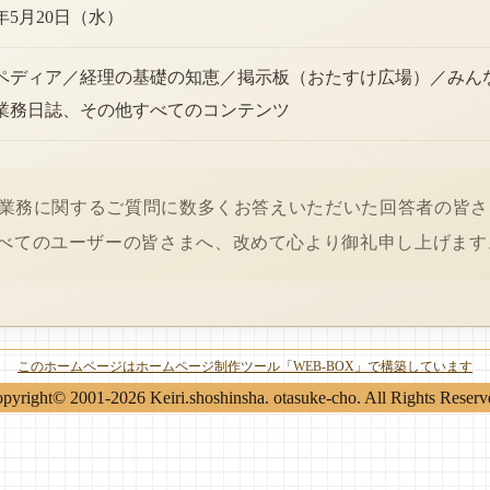
6年5月20日（水）
ペディア／経理の基礎の知恵／掲示板（おたすけ広場）／みん
業務日誌、その他すべてのコンテンツ
経理業務に関するご質問に数多くお答えいただいた回答者の皆
べてのユーザーの皆さまへ、改めて心より御礼申し上げます
このホームページはホームページ制作ツール「WEB-BOX」で構築しています
pyright© 2001-2026 Keiri.shoshinsha. otasuke-cho. All Rights Reserv