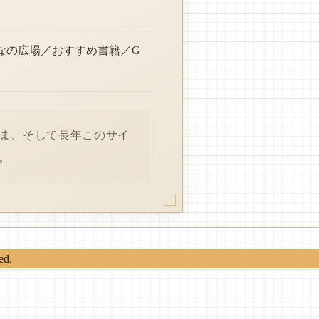
なの広場／おすすめ書籍／G
さま、そして長年このサイ
。
ed.