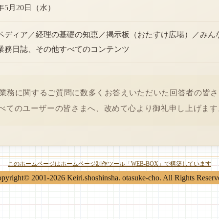
6年5月20日（水）
ペディア／経理の基礎の知恵／掲示板（おたすけ広場）／みん
業務日誌、その他すべてのコンテンツ
経理業務に関するご質問に数多くお答えいただいた回答者の皆
べてのユーザーの皆さまへ、改めて心より御礼申し上げます
このホームページはホームページ制作ツール「WEB-BOX」で構築しています
pyright© 2001-2026 Keiri.shoshinsha. otasuke-cho. All Rights Reserv