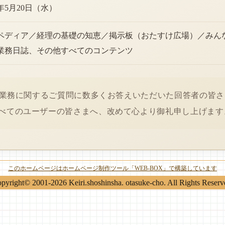
6年5月20日（水）
ペディア／経理の基礎の知恵／掲示板（おたすけ広場）／みん
業務日誌、その他すべてのコンテンツ
経理業務に関するご質問に数多くお答えいただいた回答者の皆
べてのユーザーの皆さまへ、改めて心より御礼申し上げます
このホームページはホームページ制作ツール「WEB-BOX」で構築しています
pyright© 2001-2026 Keiri.shoshinsha. otasuke-cho. All Rights Reserv