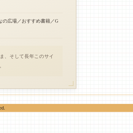
なの広場／おすすめ書籍／G
さま、そして長年このサイ
。
ed.