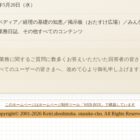
6年5月20日（水）
ペディア／経理の基礎の知恵／掲示板（おたすけ広場）／みん
業務日誌、その他すべてのコンテンツ
経理業務に関するご質問に数多くお答えいただいた回答者の皆
べてのユーザーの皆さまへ、改めて心より御礼申し上げます
このホームページはホームページ制作ツール「WEB-BOX」で構築しています
pyright© 2001-2026 Keiri.shoshinsha. otasuke-cho. All Rights Reserv