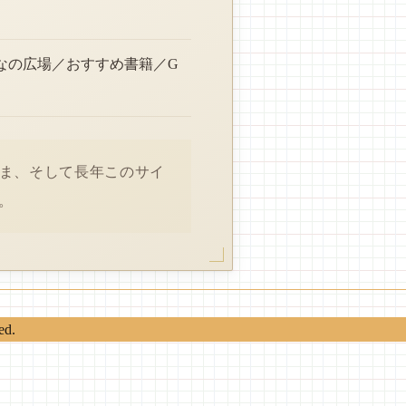
なの広場／おすすめ書籍／G
さま、そして長年このサイ
。
ed.