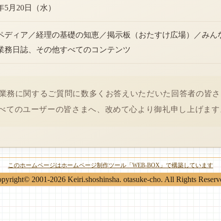
6年5月20日（水）
ペディア／経理の基礎の知恵／掲示板（おたすけ広場）／みん
業務日誌、その他すべてのコンテンツ
経理業務に関するご質問に数多くお答えいただいた回答者の皆
べてのユーザーの皆さまへ、改めて心より御礼申し上げます
このホームページはホームページ制作ツール「WEB-BOX」で構築しています
pyright© 2001-2026 Keiri.shoshinsha. otasuke-cho. All Rights Reserv