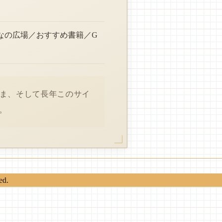
なの広場／おすすめ書籍／G
さま、そして長年このサイ
。
ed.