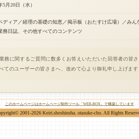
6年5月20日（水）
ペディア／経理の基礎の知恵／掲示板（おたすけ広場）／みん
業務日誌、その他すべてのコンテンツ
経理業務に関するご質問に数多くお答えいただいた回答者の皆
べてのユーザーの皆さまへ、改めて心より御礼申し上げます
このホームページはホームページ制作ツール「WEB-BOX」で構築しています
pyright© 2001-2026 Keiri.shoshinsha. otasuke-cho. All Rights Reserv