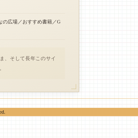
なの広場／おすすめ書籍／G
さま、そして長年このサイ
。
ed.