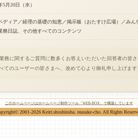
6年5月20日（水）
ペディア／経理の基礎の知恵／掲示板（おたすけ広場）／みん
業務日誌、その他すべてのコンテンツ
経理業務に関するご質問に数多くお答えいただいた回答者の皆
べてのユーザーの皆さまへ、改めて心より御礼申し上げます
このホームページはホームページ制作ツール「WEB-BOX」で構築しています
pyright© 2001-2026 Keiri.shoshinsha. otasuke-cho. All Rights Reserv