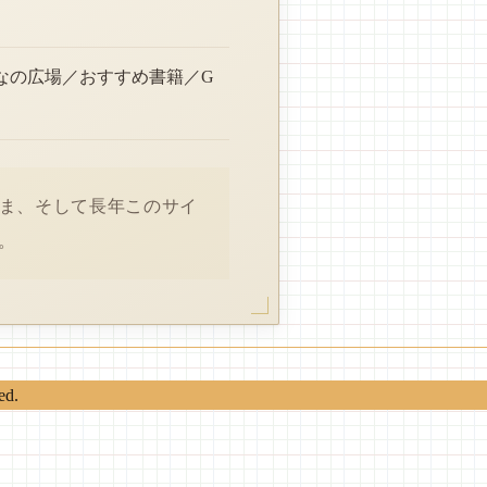
なの広場／おすすめ書籍／G
さま、そして長年このサイ
。
ed.