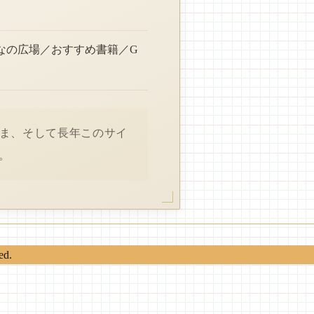
なの広場／おすすめ書籍／G
さま、そして長年このサイ
。
ed.