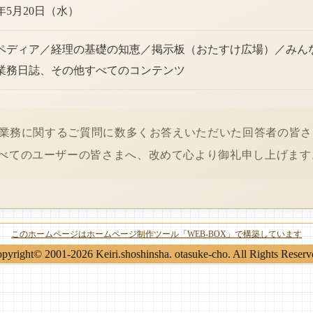
6年5月20日（水）
ペディア／経理の基礎の知恵／掲示板（おたすけ広場）／みん
業務日誌、その他すべてのコンテンツ
経理業務に関するご質問に数多くお答えいただいた回答者の皆
べてのユーザーの皆さまへ、改めて心より御礼申し上げます
このホームページはホームページ制作ツール「WEB-BOX」で構築しています
pyright© 2001-2026 Keiri.shoshinsha. otasuke-cho. All Rights Reserv