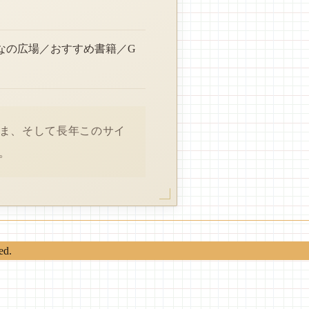
なの広場／おすすめ書籍／G
さま、そして長年このサイ
。
ed.