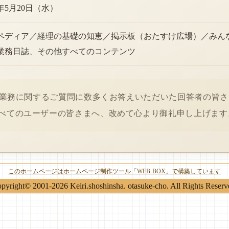
6年5月20日（水）
ペディア／経理の基礎の知恵／掲示板（おたすけ広場）／みん
業務日誌、その他すべてのコンテンツ
経理業務に関するご質問に数多くお答えいただいた回答者の皆
べてのユーザーの皆さまへ、改めて心より御礼申し上げます
このホームページはホームページ制作ツール「WEB-BOX」で構築しています
pyright© 2001-2026 Keiri.shoshinsha. otasuke-cho. All Rights Reserv