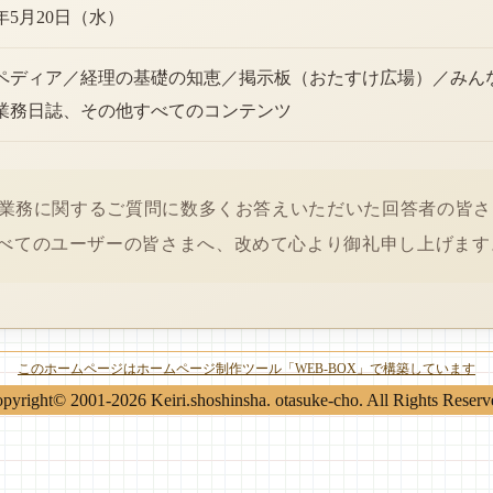
6年5月20日（水）
ペディア／経理の基礎の知恵／掲示板（おたすけ広場）／みん
業務日誌、その他すべてのコンテンツ
経理業務に関するご質問に数多くお答えいただいた回答者の皆
べてのユーザーの皆さまへ、改めて心より御礼申し上げます
このホームページはホームページ制作ツール「WEB-BOX」で構築しています
pyright© 2001-2026 Keiri.shoshinsha. otasuke-cho. All Rights Reserv