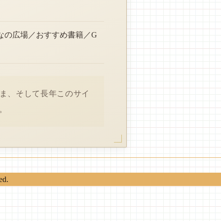
なの広場／おすすめ書籍／G
さま、そして長年このサイ
。
ed.