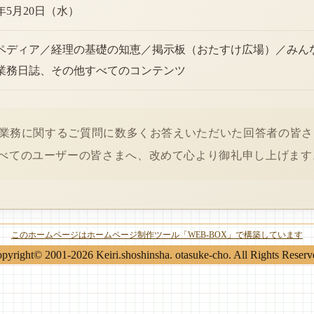
6年5月20日（水）
ペディア／経理の基礎の知恵／掲示板（おたすけ広場）／みん
業務日誌、その他すべてのコンテンツ
経理業務に関するご質問に数多くお答えいただいた回答者の皆
べてのユーザーの皆さまへ、改めて心より御礼申し上げます
このホームページはホームページ制作ツール「WEB-BOX」で構築しています
pyright© 2001-2026 Keiri.shoshinsha. otasuke-cho. All Rights Reserv