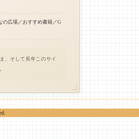
なの広場／おすすめ書籍／G
さま、そして長年このサイ
。
ed.